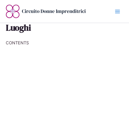
Vai
al
Circuito Donne Imprenditrici
contenuto
Luoghi
CONTENTS