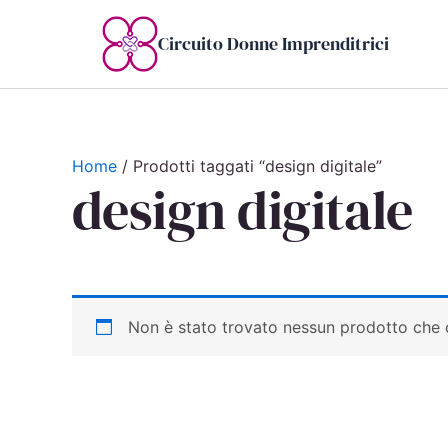
Vai
al
Circuito Donne Imprenditrici
contenuto
Home
/ Prodotti taggati “design digitale”
design digitale
Non è stato trovato nessun prodotto che c