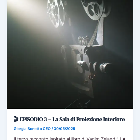
🎬 EPISODIO 3 – La Sala di Proiezione Interiore
Giorgia Bonotto CEO
/
30/05/2025
Il terzo racconto ispirato al libro di Vadim Zeland ” LA