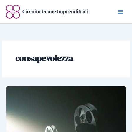
Vai
al
Circuito Donne Imprenditrici
contenuto
consapevolezza