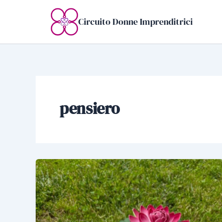
Vai
al
Circuito Donne Imprenditrici
contenuto
pensiero