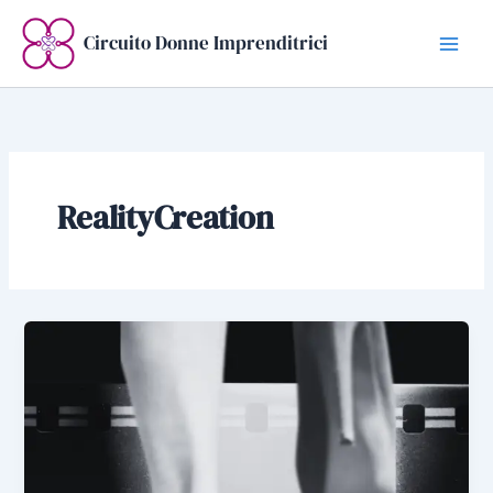
Vai
al
Circuito Donne Imprenditrici
contenuto
RealityCreation