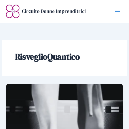
Vai
al
Circuito Donne Imprenditrici
contenuto
RisveglioQuantico