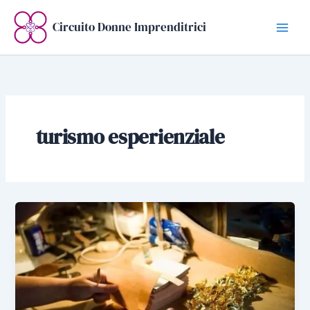
Vai
al
Circuito Donne Imprenditrici
contenuto
turismo esperienziale