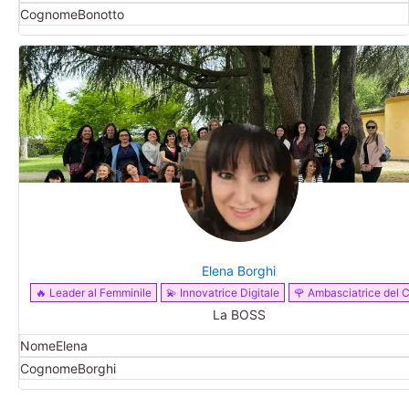
Cognome
Bonotto
Elena Borghi
🔥 Leader al Femminile
💫 Innovatrice Digitale
🌹 Ambasciatrice del C
La BOSS
Nome
Elena
Cognome
Borghi