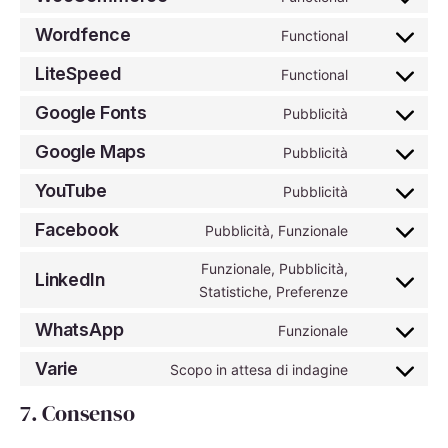
Consent
service
js
to
stripe
Wordfence
Functional
Consent
service
to
woocommer
LiteSpeed
Functional
Consent
service
to
wordfence
Google Fonts
Pubblicità
Consent
service
to
litespeed
Google Maps
Pubblicità
Consent
service
to
google-
YouTube
Pubblicità
Consent
service
fonts
to
google-
Facebook
Pubblicità, Funzionale
Consent
service
maps
to
youtube
Funzionale, Pubblicità,
LinkedIn
service
Consent
Statistiche, Preferenze
facebook
to
WhatsApp
service
Funzionale
Consent
linkedin
to
Varie
Scopo in attesa di indagine
Consent
service
to
whatsapp
7. Consenso
service
varie