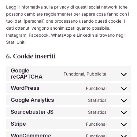
Leggi l’informativa sulla privacy di questi social network (che
possono cambiare regolarmente) per sapere cosa fanno con i
tuoi dati (personali) che processano usando questi cookie. I
dati ottenuti vengono anonimizzati quanto possibile.
Instagram, Facebook, WhatsApp e LinkedIn si trovano negli
Stati Uniti.
6. Cookie inseriti
Google
Functional, Pubblicità
reCAPTCHA
Consent
to
WordPress
Functional
service
Consent
google-
to
Google Analytics
Statistics
recaptcha
Consent
service
to
wordpress
Sourcebuster JS
Statistics
Consent
service
to
google-
Stripe
Functional
Consent
service
analytics
to
sourcebuste
WooCommerce
Functional