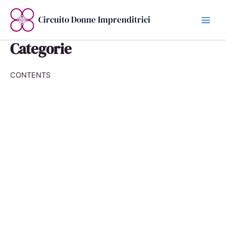
Vai
al
Circuito Donne Imprenditrici
contenuto
Categorie
CONTENTS