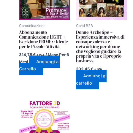
Comunicazione
Corsi B2B
Abbonamento
Donne Archetipe –
Comunicazione LIGHT +
Esperienza immersiva di
Iscrizione PRIME :: Ideale
consapevolezza e
per le Piccole Attività
networking per donne
che vogliono guidare la
314,75
€
/ Mese
Per 6
propria vita e il proprio
+ IVA
business
Aggiungi al
Mesi
Carrello
202,45
€
+ IVA
Aggiungi al
carrello