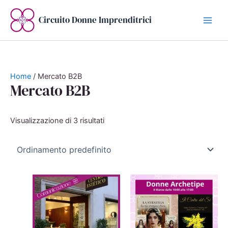
Vai
al
Circuito Donne Imprenditrici
contenuto
Home
/ Mercato B2B
Mercato B2B
Visualizzazione di 3 risultati