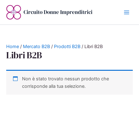
Vai
al
Circuito Donne Imprenditrici
contenuto
Home
/
Mercato B2B
/
Prodotti B2B
/ Libri B2B
Libri B2B
Non è stato trovato nessun prodotto che
corrisponde alla tua selezione.