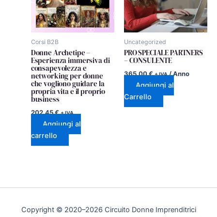
Corsi B2B
Uncategorized
Donne Archetipe –
PRO SPECIALE PARTNERS
Esperienza immersiva di
– CONSULENTE
consapevolezza e
365,00
€
/ Anno
networking per donne
+ IVA
che vogliono guidare la
Aggiungi al
propria vita e il proprio
Carrello
business
202,45
€
+ IVA
Aggiungi al
carrello
Copyright © 2020–2026 Circuito Donne Imprenditrici