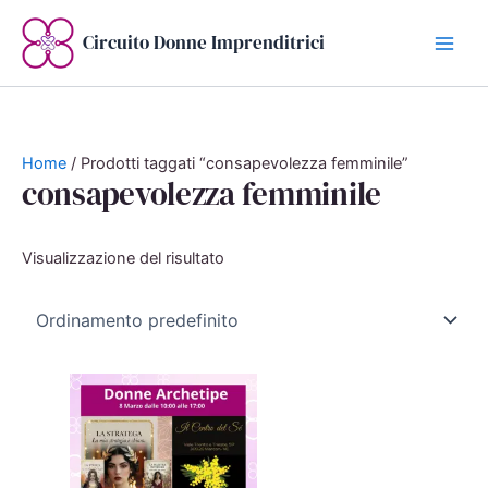
Vai
al
Circuito Donne Imprenditrici
contenuto
Home
/ Prodotti taggati “consapevolezza femminile”
consapevolezza femminile
Visualizzazione del risultato