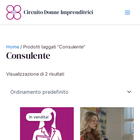
Vai
al
Circuito Donne Imprenditrici
contenuto
Home
/ Prodotti taggati “Consulente”
Consulente
Visualizzazione di 2 risultati
In vendita!