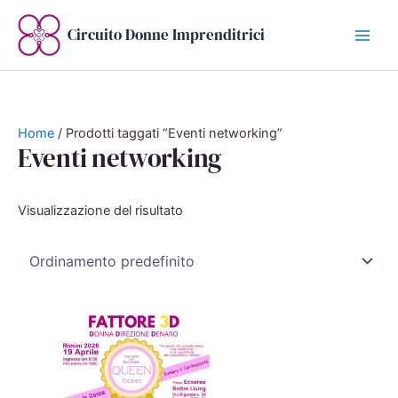
Vai
al
Circuito Donne Imprenditrici
contenuto
Home
/ Prodotti taggati “Eventi networking”
Eventi networking
Visualizzazione del risultato