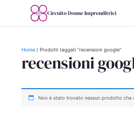
Vai
al
Circuito Donne Imprenditrici
contenuto
Home
/ Prodotti taggati “recensioni google”
recensioni goog
Non è stato trovato nessun prodotto che c