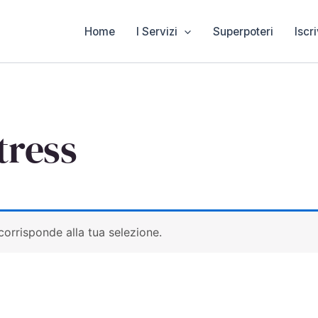
Home
I Servizi
Superpoteri
Iscri
tress
orrisponde alla tua selezione.