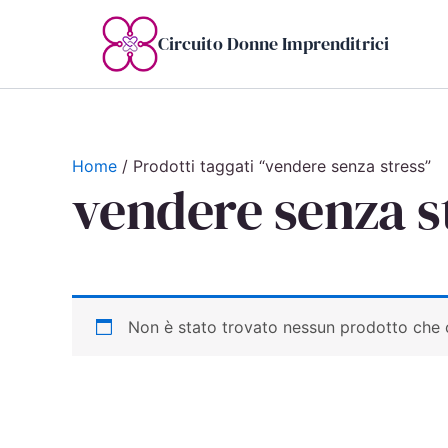
Vai
al
Circuito Donne Imprenditrici
contenuto
Home
/ Prodotti taggati “vendere senza stress”
vendere senza s
Non è stato trovato nessun prodotto che c