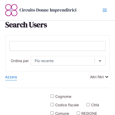
Vai
al
Circuito Donne Imprenditrici
contenuto
Search Users
Ordina per
Azzera
Altri filtri
Cognome
Codice fiscale
Città
Comune
REGIONE