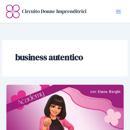
Vai
al
Circuito Donne Imprenditrici
contenuto
business autentico