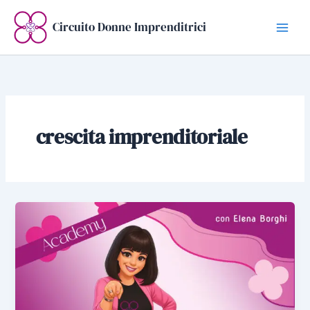
Vai
al
Circuito Donne Imprenditrici
contenuto
crescita imprenditoriale