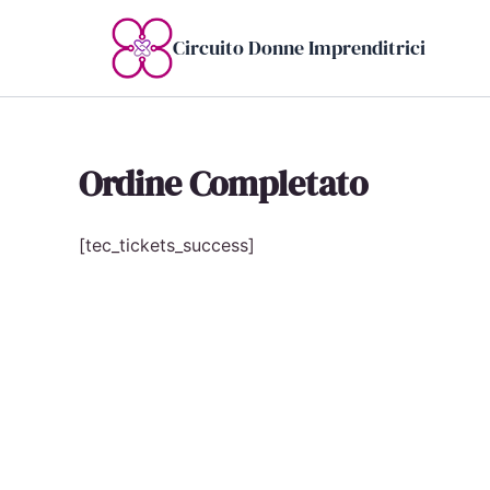
Vai
al
Circuito Donne Imprenditrici
contenuto
Ordine Completato
[tec_tickets_success]