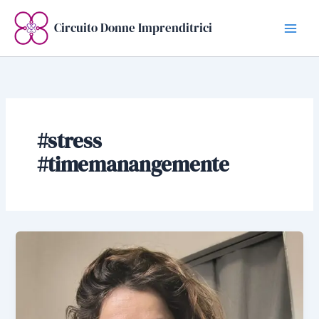
Vai
al
Circuito Donne Imprenditrici
contenuto
#stress
#timemanangemente