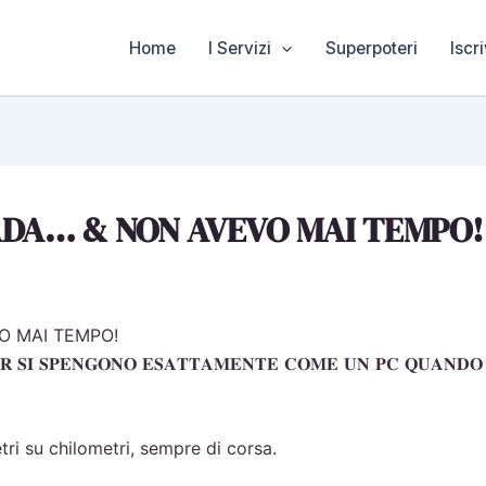
Home
I Servizi
Superpoteri
Iscri
RADA… & NON AVEVO MAI TEMPO!
VO MAI TEMPO!
 𝐒𝐈 𝐒𝐏𝐄𝐍𝐆𝐎𝐍𝐎 𝐄𝐒𝐀𝐓𝐓𝐀𝐌𝐄𝐍𝐓𝐄 𝐂𝐎𝐌𝐄 𝐔𝐍 𝐏𝐂 𝐐𝐔𝐀𝐍𝐃𝐎 𝐈
ri su chilometri, sempre di corsa.