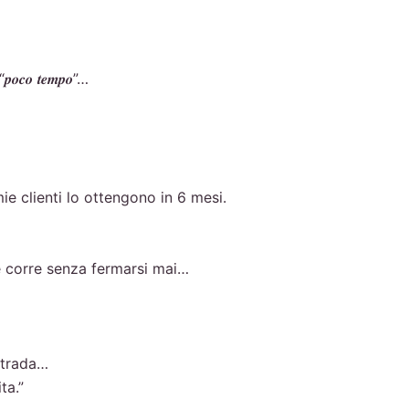
𝒍 “𝒑𝒐𝒄𝒐 𝒕𝒆𝒎𝒑𝒐”…
ie clienti lo ottengono in 6 mesi.
e corre senza fermarsi mai…
 strada…
ta.”