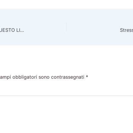
PERCHÈ LO STRESS 𝗦𝗧𝗥𝗘𝗦𝗦 & IL 𝗧𝗘𝗠𝗣𝗢 IN QUESTO LIBRO?
Stress
campi obbligatori sono contrassegnati
*