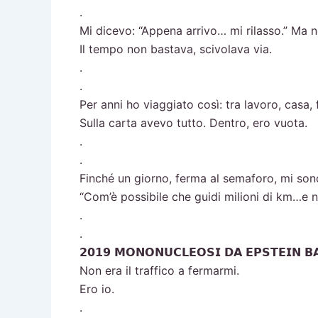
.
Mi dicevo: “Appena arrivo… mi rilasso.” Ma n
Il tempo non bastava, scivolava via.
.
.
Per anni ho viaggiato così: tra lavoro, casa, f
Sulla carta avevo tutto. Dentro, ero vuota.
.
.
Finché un giorno, ferma al semaforo, mi son
“Com’è possibile che guidi milioni di km…e n
.
.
𝟮𝟬𝟭𝟵 𝗠𝗢𝗡𝗢𝗡𝗨𝗖𝗟𝗘𝗢𝗦𝗜 𝗗𝗔 𝗘𝗣𝗦𝗧𝗘𝗜𝗡 𝗕
Non era il traffico a fermarmi.
Ero io.
.