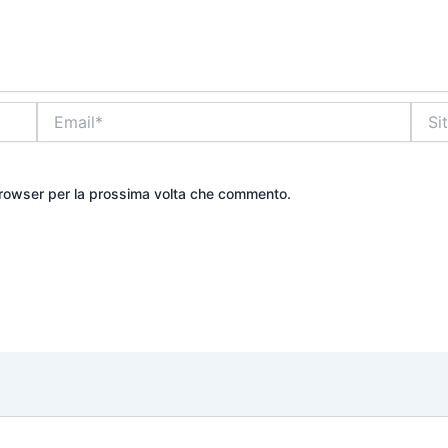
Email*
Sito
web
 browser per la prossima volta che commento.