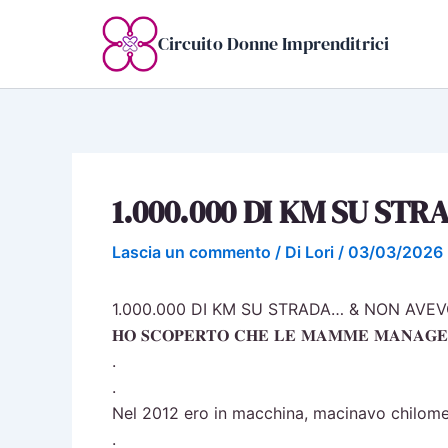
Vai
al
Circuito Donne Imprenditrici
contenuto
1.000.000 DI KM SU ST
Lascia un commento
/ Di
Lori
/
03/03/2026
1.000.000 DI KM SU STRADA… & NON AVE
𝐇𝐎 𝐒𝐂𝐎𝐏𝐄𝐑𝐓𝐎 𝐂𝐇𝐄 𝐋𝐄 𝐌𝐀𝐌𝐌𝐄 𝐌𝐀𝐍𝐀𝐆𝐄𝐑
.
.
Nel 2012 ero in macchina, macinavo chilomet
.