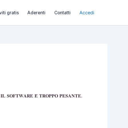
Accedi
viti gratis
Aderenti
Contatti
𝐋 𝐒𝐎𝐅𝐓𝐖𝐀𝐑𝐄 𝐄̀ 𝐓𝐑𝐎𝐏𝐏𝐎 𝐏𝐄𝐒𝐀𝐍𝐓𝐄.