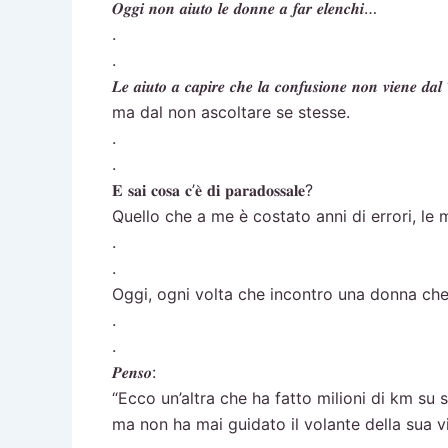
𝑶𝒈𝒈𝒊 𝒏𝒐𝒏 𝒂𝒊𝒖𝒕𝒐 𝒍𝒆 𝒅𝒐𝒏𝒏𝒆 𝒂 𝒇𝒂𝒓 𝒆𝒍𝒆𝒏𝒄𝒉𝒊…
.
.
𝑳𝒆 𝒂𝒊𝒖𝒕𝒐 𝒂 𝒄𝒂𝒑𝒊𝒓𝒆 𝒄𝒉𝒆 𝒍𝒂 𝒄𝒐𝒏𝒇𝒖𝒔𝒊𝒐𝒏𝒆 𝒏𝒐𝒏 𝒗𝒊𝒆𝒏𝒆 𝒅
ma dal non ascoltare se stesse.
.
.
𝐄 𝐬𝐚𝐢 𝐜𝐨𝐬𝐚 𝐜’𝐞̀ 𝐝𝐢 𝐩𝐚𝐫𝐚𝐝𝐨𝐬𝐬𝐚𝐥𝐞?
Quello che a me è costato anni di errori, le m
.
.
Oggi, ogni volta che incontro una donna ch
.
.
𝑷𝒆𝒏𝒔𝒐:
“Ecco un’altra che ha fatto milioni di km su
ma non ha mai guidato il volante della sua vi