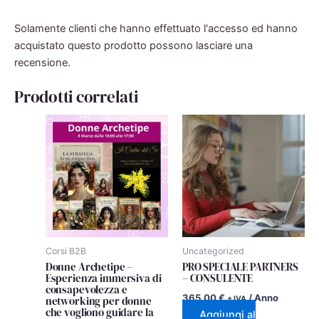
Solamente clienti che hanno effettuato l'accesso ed hanno
acquistato questo prodotto possono lasciare una
recensione.
Prodotti correlati
Corsi B2B
Uncategorized
Donne Archetipe –
PRO SPECIALE PARTNERS
Esperienza immersiva di
– CONSULENTE
consapevolezza e
365,00
€
/ Anno
networking per donne
+ IVA
che vogliono guidare la
Aggiungi al