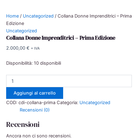
Home
/
Uncategorized
/ Collana Donne Imprenditrici – Prima
Edizione
Uncategorized
Collana Donne Imprenditrici – Prima Edizione
2.000,00
€
+ IVA
Disponibilità:
10 disponibili
Collana
Donne
Imprenditrici
Aggiungi al carrello
–
Prima
COD:
cdi-collana-prima
Categoria:
Uncategorized
Edizione
Recensioni (0)
quantità
Recensioni
Ancora non ci sono recensioni.