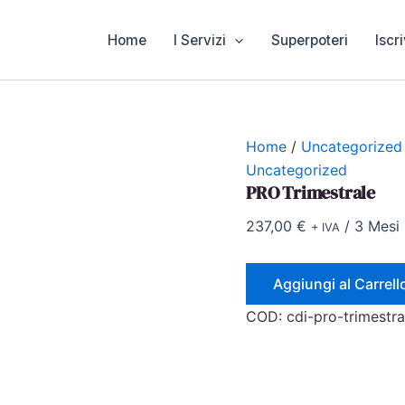
Home
I Servizi
Superpoteri
Iscri
Home
/
Uncategorized
Uncategorized
PRO Trimestrale
237,00
€
/ 3 Mesi
+ IVA
PRO
Aggiungi al Carrell
Trimestrale
quantità
COD:
cdi-pro-trimestra