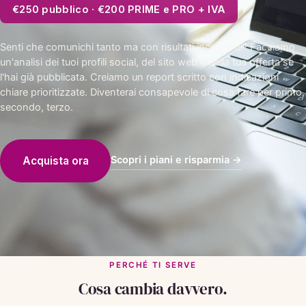
€250 pubblico · €200 PRIME e PRO + IVA
Senti che comunichi tanto ma con risultati incoerenti? Facciamo
un'analisi dei tuoi profili social, del sito web e della tua offerta se
l'hai già pubblicata. Creiamo un report scritto con indicazioni
chiare prioritizzate. Diventerai consapevole di cosa fare per primo,
secondo, terzo.
Scopri i piani e risparmia →
Acquista ora
PERCHÉ TI SERVE
Cosa cambia davvero.