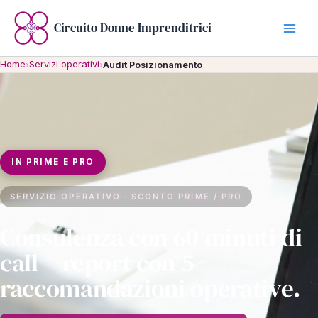
Vai
al
Circuito Donne Imprenditrici
contenuto
Home
Servizi operativi
›
›
Audit Posizionamento
IN PRIME E PRO
SERVIZIO OPERATIVO · SCONTO PRIME / PRO
Consulenza con 60 minuti di
call + report con 5
raccomandazioni operative.