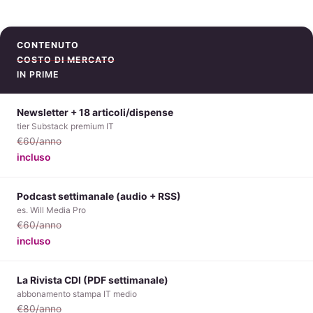
CONTENUTO
COSTO DI MERCATO
IN PRIME
Newsletter + 18 articoli/dispense
tier Substack premium IT
€60/anno
incluso
Podcast settimanale (audio + RSS)
es. Will Media Pro
€60/anno
incluso
La Rivista CDI (PDF settimanale)
abbonamento stampa IT medio
€80/anno