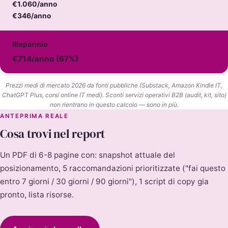
€1.060/anno
€346/anno
Risparmio
€714/anno (67%)
Prezzi medi di mercato 2026 da fonti pubbliche (Substack, Amazon Kindle IT,
ChatGPT Plus, corsi online IT medi). Sconti servizi operativi B2B (audit, kit, sito)
non rientrano in questo calcolo — sono in più.
ANTEPRIMA REALE
Cosa trovi nel report
Un PDF di 6-8 pagine con: snapshot attuale del
posizionamento, 5 raccomandazioni prioritizzate ("fai questo
entro 7 giorni / 30 giorni / 90 giorni"), 1 script di copy gia
pronto, lista risorse.