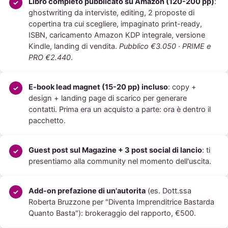
Libro completo pubblicato su Amazon (120-200 pp)
:
ghostwriting da interviste, editing, 2 proposte di
copertina tra cui scegliere, impaginato print-ready,
ISBN, caricamento Amazon KDP integrale, versione
Kindle, landing di vendita.
Pubblico €3.050 · PRIME e
PRO €2.440
.
E-book lead magnet (15-20 pp) incluso
: copy +
design + landing page di scarico per generare
contatti. Prima era un acquisto a parte: ora è dentro il
pacchetto.
Guest post sul Magazine + 3 post social di lancio
: ti
presentiamo alla community nel momento dell'uscita.
Add-on prefazione di un'autorita
(es. Dott.ssa
Roberta Bruzzone per "Diventa Imprenditrice Bastarda
Quanto Basta"): brokeraggio del rapporto, €500.