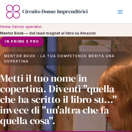
Vai
al
Circuito Donne Imprenditrici
contenuto
Home
Servizi operativi
›
›
Mentor Book — dal lead magnet al libro su Amazon
IN PRIME E PRO
MENTOR BOOK · LA TUA COMPETENZA MERITA UNA
COPERTINA
Metti il tuo nome in
copertina. Diventi "quella
che ha scritto il libro su…"
invece di "un'altra che fa
quella cosa".