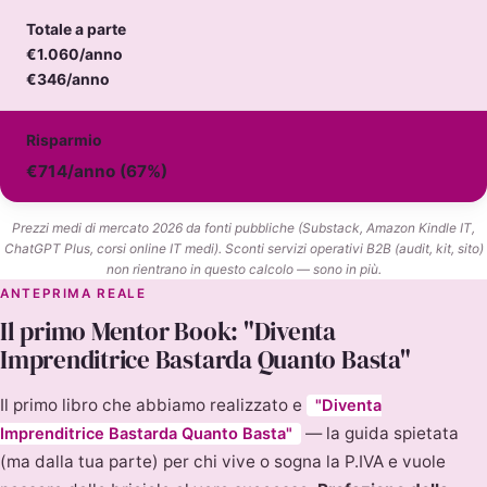
Totale a parte
€1.060/anno
€346/anno
Risparmio
€714/anno (67%)
Prezzi medi di mercato 2026 da fonti pubbliche (Substack, Amazon Kindle IT,
ChatGPT Plus, corsi online IT medi). Sconti servizi operativi B2B (audit, kit, sito)
non rientrano in questo calcolo — sono in più.
ANTEPRIMA REALE
Il primo Mentor Book: "Diventa
Imprenditrice Bastarda Quanto Basta"
Il primo libro che abbiamo realizzato e
"Diventa
— la guida spietata
Imprenditrice Bastarda Quanto Basta"
(ma dalla tua parte) per chi vive o sogna la P.IVA e vuole