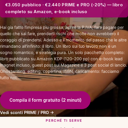
€3.050 pubblico · €2.440 PRIME e PRO (-20%) — libro
completo su Amazon, e-book incluso
Hai gia fatto l'impresa piu grossa: aprire la P.IVA, farti pagare per
quello che sai fare, prenderti rischi che molte non avrebbero il
coraggio di prendersi. Adesso e il momento del passo che le altre
rimandano all'infinito: il libro. Un libro sul tuo lavoro non e un
sogno romantico, e strategia pura. Un solo pacchetto completo:
libro pubblicato su Amazon KDP (120-200 pp) con e-book lead
magnet incluso, guest post sul Magazine e 3 post social di lancio.
Ghostwriting, editing, copertina, ISBN, caricamento: facciamo
tutto noi.
Compila il form gratuito (2 minuti)
Vedi sconti PRIME / PRO →
PERCHÉ TI SERVE