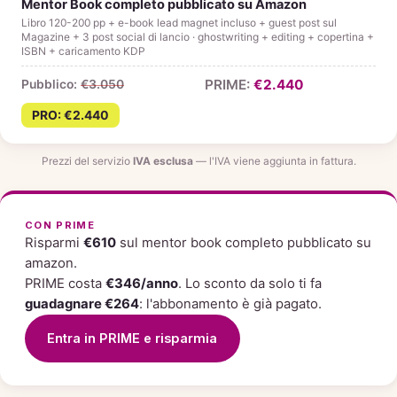
Mentor Book completo pubblicato su Amazon
Libro 120-200 pp + e-book lead magnet incluso + guest post sul
Magazine + 3 post social di lancio · ghostwriting + editing + copertina +
ISBN + caricamento KDP
€2.440
€3.050
€2.440
Prezzi del servizio
IVA esclusa
— l'IVA viene aggiunta in fattura.
CON PRIME
Risparmi
€610
sul mentor book completo pubblicato su
amazon.
PRIME costa
€346/anno
. Lo sconto da solo ti fa
guadagnare €264
: l'abbonamento è già pagato.
Entra in PRIME e risparmia